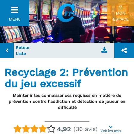
Toggle
MON
MENU
navigation
ESPACE
Retour
Liste
Recyclage 2: Prévention
du jeu excessif
Maintenir les connaissances requises en matière de
prévention contre l’addiction et détection de joueur en
difficulté
4,92
(36 avis)
Voir les avis