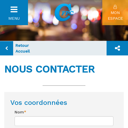
Toggle
MON
MENU
navigation
ESPACE
Retour
Accueil
NOUS CONTACTER
Vos coordonnées
Nom
*